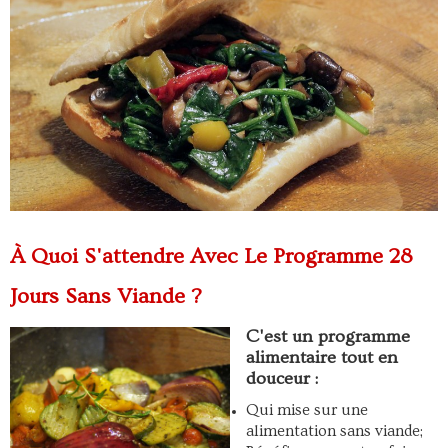
Dans mon chaudron
Boutique
▼
À Quoi S'attendre Avec Le Programme 28
Jours Sans Viande ?
C'est un programme
alimentaire tout en
douceur :
Qui mise sur une
alimentation sans viande;