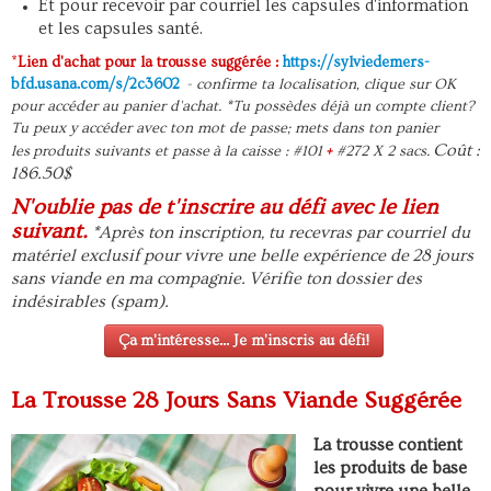
Et pour recevoir par courriel les capsules d'information
et les capsules santé.
*
Lien d'achat pour la trousse suggérée :
https://sylviedemers-
bfd.usana.com/s/2c3602
- confirme ta localisation, clique sur OK
pour accéder au panier d'achat. *Tu possèdes déjà un compte client?
Tu peux y accéder avec ton mot de passe; mets dans ton panier
Coût :
les produits suivants et passe à la caisse : #101
+
#272 X 2 sacs.
186.50$
N'oublie pas de t'inscrire au défi avec le lien
suivant.
*Après ton inscription, tu recevras par courriel du
matériel exclusif pour vivre une belle expérience de 28 jours
sans viande en ma compagnie. Vérifie ton dossier des
indésirables (spam).
Ça m'intéresse... Je m'inscris au défi!
La Trousse 28 Jours Sans Viande Suggérée
La trousse contient
les produits de base