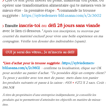
Que ce soit pour libérer du poids, maintenir ton poids, ou
opérer une transformation alimentaire qui te mènera vers le
mieux-être - la première étape :
*
commande la trousse
suggérée :
https://sylviedemers-bfd.usana.com/s/2c3602
inscris-toi
au
défi 28 jours sans viande
Ensuite
avec le lien ci-dessous.
*
Après ton inscription, tu recevras par
courriel du matériel exclusif pour vivre une belle expérience en ma
compagnie. Vérifie ton dossier des indésirables (spam).
OUI je serai des vôtres... Je m'inscris au défi!
*Lien d'achat pour la trousse suggérée :
https://sylviedemers-
bfd.usana.com/s/2c3602
- confirme ta localisation, clique sur OK
pour accéder au panier d'achat. *Tu possèdes déjà un compte client?
Tu peux y accéder avec ton mot de passe; mets dans ton panier
les produits suivants et passe à la caisse : #101
+
#272 X 2 sacs. Coût :
186.50$
À titre de propriétaire d'une entreprise indépendante, je conseille les
produits qui te permettront d'atteindre tes objectifs en matière de mieux-
être.