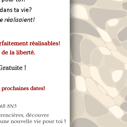
arfaitement réalisables!
de la liberté.
ratuite !
s prochaines dates!
J4B 8N5
rencières, découvre
ne nouvelle vie pour toi !