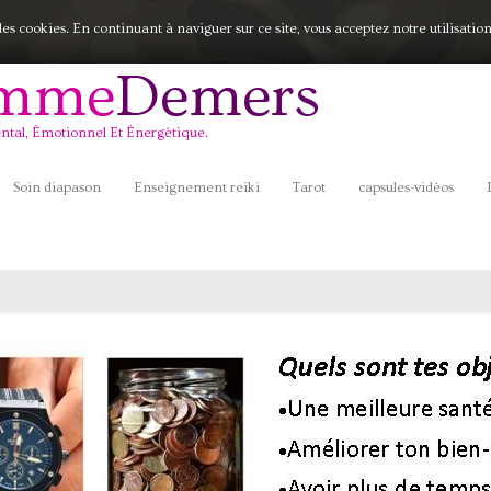
 des cookies. En continuant à naviguer sur ce site, vous acceptez notre utilisatio
emme
Demers
ntal, Émotionnel Et Énergétique.
Soin diapason
Enseignement reiki
Tarot
capsules-vidéos