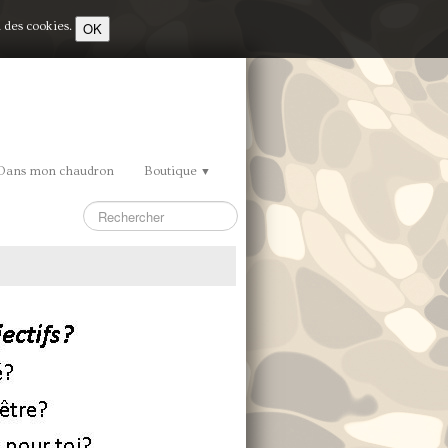
OK
n des cookies.
Dans mon chaudron
Boutique
▼