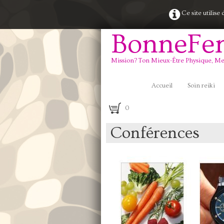
Ce site utilise
BonneF
Mission? Ton Mieux-Être Physique, Me
Accueil
Soin reiki
0
Conférences